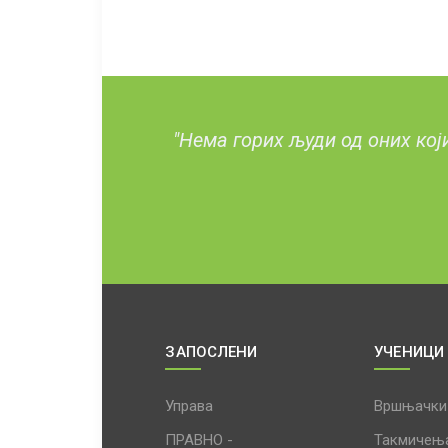
"Нема горих људи од оних кој
ЗАПОСЛЕНИ
УЧЕНИЦИ
Управа
Вршњачки
ПРАВНО -
Такмичењ