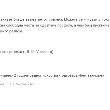
текнете бивше звање петог степена. Можете се уписати у току
ва слободна места за одређене профиле, а чији број прописује
шког развоја.
 профила (I, II, III, IV разред)
у
нимално 2 године радног искуства у одговарајућем занимању
025
ПОГОДАКА: 2824