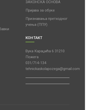
ЗАКОНСКА ОСНОВА
Пријава за обуке
Признавања претходног
учења (ППУ)
бавки
КОНТАКТ
Вука Караџића 6 31210
Пожега
031/714-134
tehnickaskolapozega@gmail.com