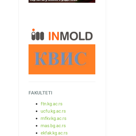
FAKULTETI
ftn.kg.ac.rs
ucfu.kg.ac.rs
mfkv.kg.ac.rs
mas.bg.ac.rs
ekfak.kg.ac.rs