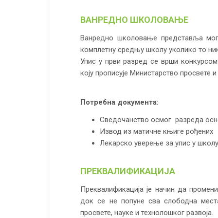
ВАНРЕДНО ШКОЛОВАЊЕ
Ванредно школовање представља могу
комплетну средњу школу уколико то ни
Упис у први разред се врши конкурсом
коју прописује Министарство просвете и 
Потребна документа:
Сведочанство осмог разреда осн
Извод из матичне књиге рођених
Лекарско уверење за упис у школ
ПРЕКВАЛИФИКАЦИЈА
Преквалификација је начин да промени
док се не попуне сва слободна места
просвете, науке и технолошког развоја.