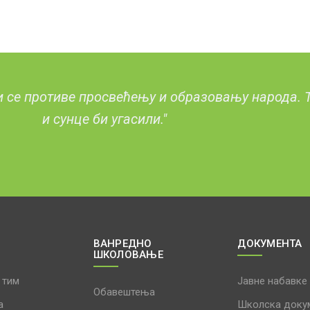
и се противе просвећењу и образовању народа. Т
и сунце би угасили."
ВАНРЕДНО
ДОКУМЕНТА
ШКОЛОВАЊЕ
 тим
Јавне набавке
Обавештења
а
Школска доку