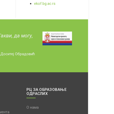
ekof.bg.ac.rs
акви, да могу,
Доситеј Обрадовић
РЦ ЗА ОБРАЗОВАЊЕ
ОДРАСЛИХ
О нама
мента