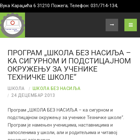
Вука Караџића 6 31210 Пожега; Телефон: 031/714-134;
ПРОГРАМ „ШКОЛА БЕЗ НАСИЉА –
КА СИГУРНОМ И ПОДСТИЦАЈНОМ
ОКРУЖЕЊУ ЗА УЧЕНИКЕ
ТЕХНИЧКЕ ШКОЛЕ“
ШКОЛА
ШКОЛА БЕЗ НАСИЉА
24 ДЕЦЕМБАР 2013
Програм „ШКОЛА БЕЗ НАСИЉА – ка сигурном и
подстицајном окружењу за ученике Техничке школе“.
Програм је намењен ученицима, наставницима и
запосленима у школи, али и родитељима и читавој