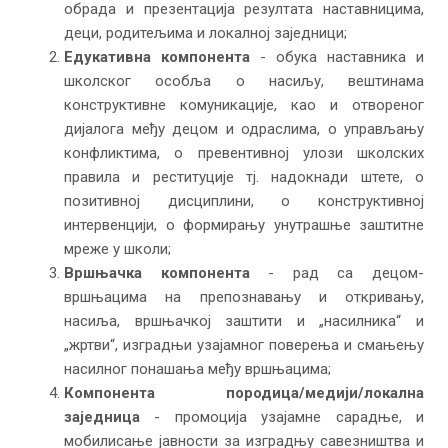
обрада и презентација резултата наставницима,
деци, родитељима и локалној заједници;
Едукативна компонента
- обука наставника и
школског особља о насиљу, вештинама
конструктивне комуникације, као и отвореног
дијалога међу децом и одраслима, о управљању
конфликтима, о превентивној улози школских
правила и реституције тј. надокнади штете, о
позитивној дисциплини, о конструктивној
интервенцији, о формирању унутрашње заштитне
мреже у школи;
Вршњачка компонента
- рад са децом-
вршњацима на препознавању и откривању,
насиља, вршњачкој заштити и „насилника“ и
„жртви“, изградњи узајамног поверења и смањењу
насилног понашања међу вршњацима;
Компонента породица/медији/локална
заједница
- промоција узајамне сарадње, и
мобилисање јавности за изградњу савезништва и