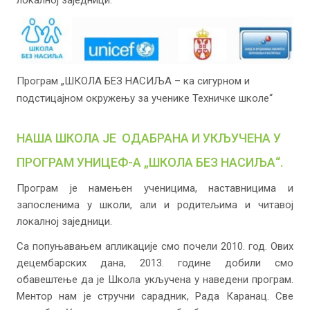
локалној заједници.
Програм „ШКОЛА БЕЗ НАСИЉА – ка сигурном и
подстицајном окружењу за ученике Техничке школе“
НАША ШКОЛА ЈЕ ОДАБРАНА И УКЉУЧЕНА У
ПРОГРАМ УНИЦЕФ-А „ШКОЛА БЕЗ НАСИЉА“.
Програм је намењен ученицима, наставницима и
запосленима у школи, али и родитељима и читавој
локалној заједници.
Са попуњавањем апликације смо почели 2010. год. Ових
децембарских дана, 2013. године добили смо
обавештење да је Школа укључена у наведени програм.
Ментор нам је стручни сарадник, Рада Каранац. Све