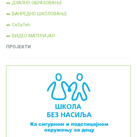
✒️ ДУАЛНО ОБРАЗОВАЊЕ
✒️ ВАНРЕДНО ШКОЛОВАЊЕ
✒️ CeSaTeh
✒️ ВИДЕО МАТЕРИЈАЛ
ПРОЈЕКТИ