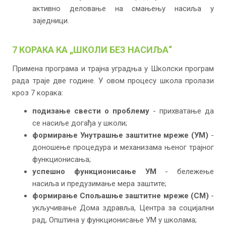
активно деловање на смањењу насиља у
заједници.
7 КОРАКА КА „ШКОЛИ БЕЗ НАСИЉА“
Примена програма и трајна уградња у Школски програм
рада траје две године. У овом процесу школа пролази
кроз 7 корака:
подизање свести о проблему
- прихватање да
се насиље догађа у школи;
формирање Унутрашње заштитне мреже (УМ)
-
доношење процедура и механизама њеног трајног
функционисања;
успешно функционисање УМ
- бележење
насиља и предузимање мера заштите;
формирање Спољашње заштитне мреже (СМ)
-
укључивање Дома здравља, Центра за социјални
рад, Општина у функционисање УМ у школама;