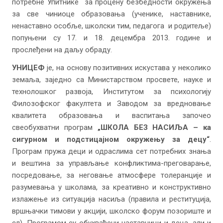
потребне Упитнике за процену безбедности окружења
за све чиниоце образовања (ученике, наставнике,
ненаставно особље, школски тим, педагога и родитеље)
попуњени су 17. и 18. децембра 2013. године и
прослеђени на даљу обраду.
УНИЦЕФ
је, на основу позитивних искустава у неколико
земаља, заједно са Министарством просвете, науке и
технолошког развоја, Институтом за психологију
Филозофског факултета и Заводом за вредновање
квалитета образовања и васпитања започео
свеобухватни програм
„ШКОЛА БЕЗ НАСИЉА – ка
сигурном и подстицајном окружењу за
децу
“
.
Програм пружа деци и одраслима сет потребних знања
и вештина за управљање конфликтима-преговарање,
посредовање, за неговање атмосфере толеранције и
разумевања у школама, за креативно и конструктивно
излажење из ситуација насиља (правила и реституција,
вршњачки тимови у акцији, школско форум позориште и
сл). Програмом су обухваћени наставници и деца, али и