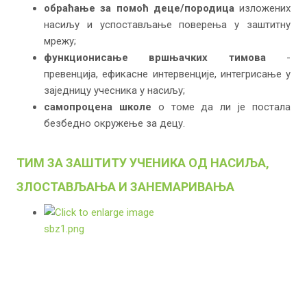
обраћање за помоћ деце/породица
изложених
насиљу и успостављање поверења у заштитну
мрежу;
функционисање вршњачких тимова
-
превенција, ефикасне интервенције, интегрисање у
заједницу учесника у насиљу;
самопроцена школе
о томе да ли је постала
безбедно окружење за децу.
ТИМ ЗА ЗАШТИТУ УЧЕНИКА ОД НАСИЉА,
ЗЛОСТАВЉАЊА И ЗАНЕМАРИВАЊА