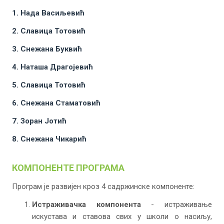
1. Нада Васиљевић
2. Славица Тотовић
3.
Снежана Буквић
4.
Наташа Драгојевић
5.
Славица Тотовић
6.
Снежана Стаматовић
7. Зоран Јотић
8. Снежана Чикарић
КОМПОНЕНТЕ ПРОГРАМА
Програм је развијен кроз 4 садржинске компоненте:
Истраживачка компонента
- истраживање
искустава и ставова свих у школи о насиљу,