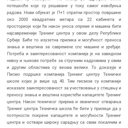
потешкоће које су решаване у току самог извођења
радова. Нови објекат је П+1 спратни простор површине
око 2000 квадратних метара са 22 кабинета и
просториоје који ће након уноса опреме и машина бити
најсавременији Тренинг центра у овом делу Републике
Србије. Биће то изузетна прилика и могућност преноса
знања и вештина за савремене cnc машине и уређаје.
Потреба и заинтересованост компанија је на завидном
нивоу и њихове потребе за стручним кадровима у овим
и другим областима су веома велике. То доказује и
Писмо подршке компанија Тренинг центру Техничке
школе којих је више од 40. Тим писмом су компаније
исказале заинтересованост за учествовање у стицању и
преносу знања и вештина користећи капацитете Тренинг
центра. Након техничког пријема и званичног отварања
Тренинг центра Техничка школа ће бити у прилици да у
потпуности покрене капацитете и могућности Тренинг
центра и оствари широку сарадњу са свим локалним и