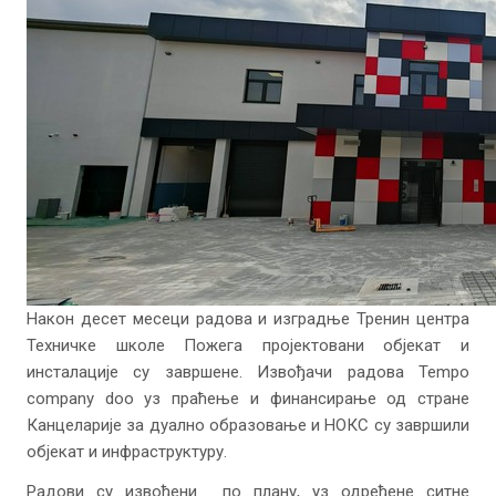
Након десет месеци радова и изградње Тренин центра
Техничке школе Пожега пројектовани објекат и
инсталације су завршене. Извођачи радова Tempo
company doo уз праћење и финансирање од стране
Канцеларије за дуално образовање и НОКС су завршили
објекат и инфраструктуру.
Радови су извођени по плану, уз одређене ситне