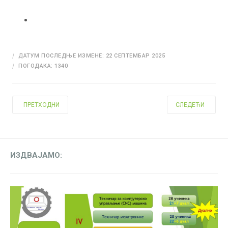
ДАТУМ ПОСЛЕДЊЕ ИЗМЕНЕ: 22 СЕПТЕМБАР 2025
ПОГОДАКА: 1340
ПРЕТХОДНИ ЧЛАНАК: ОБАВЕШТЕЊЕ О ПОКРЕТАЊУ ПОСТУПКА СПРО
СЛЕДЕЋИ ЧЛАНАК
ПРЕТХОДНИ
СЛЕДЕЋИ
ИЗДВАЈАМО: