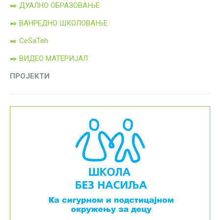
✒️ ДУАЛНО ОБРАЗОВАЊЕ
✒️ ВАНРЕДНО ШКОЛОВАЊЕ
✒️ CeSaTeh
✒️ ВИДЕО МАТЕРИЈАЛ
ПРОЈЕКТИ