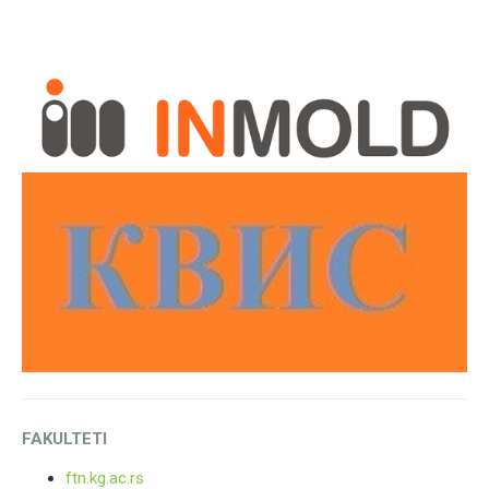
FAKULTETI
ftn.kg.ac.rs