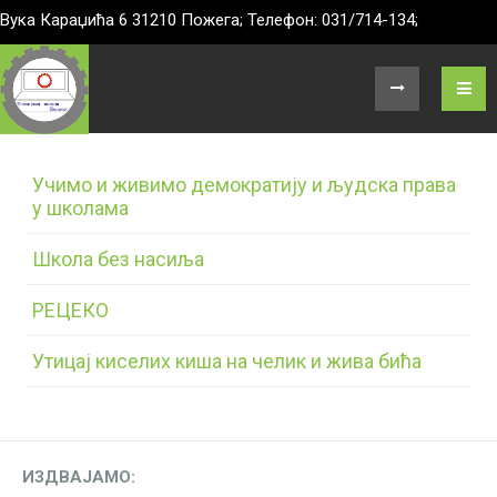
Вука Караџића 6 31210 Пожега; Телефон: 031/714-134;
Учимо и живимо демократију и људска права
у школама
Школа без насиља
РЕЦЕКО
Утицај киселих киша на челик и жива бића
ИЗДВАЈАМО: