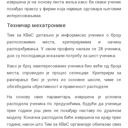
извршена је на основу листа жеља како би сваки ученик
похађао праксу у фирми која највише одговара његовим
интересовањима.
Техничар мехатронике
Тим за КВиС детаљно је информисао ученике о броју
расположивих места, критеријумима и начину
распоређивања. У овом профилу налази се 28 ученика,
док су послодавци исказали потребу за шест ученика.
Како је број заинтересованих ученика био већи од броја
места, спроведен је процес селекције. Критеријум за
рангирање био је успех из основне школе, чиме се
обезбедила објективност и правичност расподеле.
На основу свих параметара, извршена је условна
расподела ученика по предузећима, будући да ученици
прве године још увек не похађају наставу по дуалном
моделу. Коначна расподела биће извршена на крају прве
године, након што Тим за КВиС организује обилазак свих