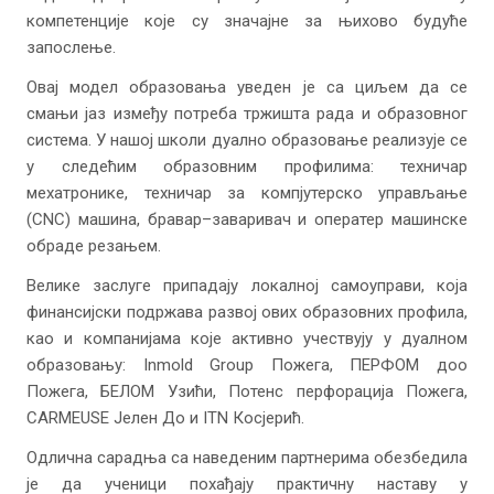
компетенције које су значајне за њихово будуће
запослење.
Овај модел образовања уведен је са циљем да се
смањи јаз између потреба тржишта рада и образовног
система. У нашој школи дуално образовање реализује се
у следећим образовним профилима: техничар
мехатронике, техничар за компјутерско управљање
(CNC) машина, бравар–заваривач и оператер машинске
обраде резањем.
Велике заслуге припадају локалној самоуправи, која
финансијски подржава развој ових образовних профила,
као и компанијама које активно учествују у дуалном
образовању: Inmold Group Пожега, ПЕРФОМ доо
Пожега, БЕЛОМ Узићи, Потенс перфорација Пожега,
CARMEUSE Јелен До и ITN Косјерић.
Одлична сарадња са наведеним партнерима обезбедила
је да ученици похађају практичну наставу у