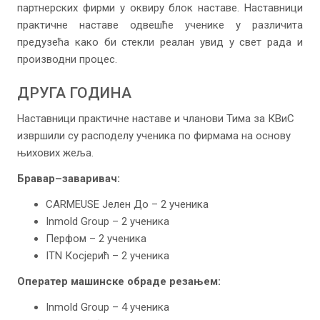
партнерских фирми у оквиру блок наставе. Наставници
практичне наставе одвешће ученике у различита
предузећа како би стекли реалан увид у свет рада и
производни процес.
ДРУГА ГОДИНА
Наставници практичне наставе и чланови Тима за КВиС
извршили су расподелу ученика по фирмама на основу
њихових жеља.
Бравар–заваривач:
CARMEUSE Јелен До – 2 ученика
Inmold Group – 2 ученика
Перфом – 2 ученика
ITN Косјерић – 2 ученика
Оператер машинске обраде резањем:
Inmold Group – 4 ученика