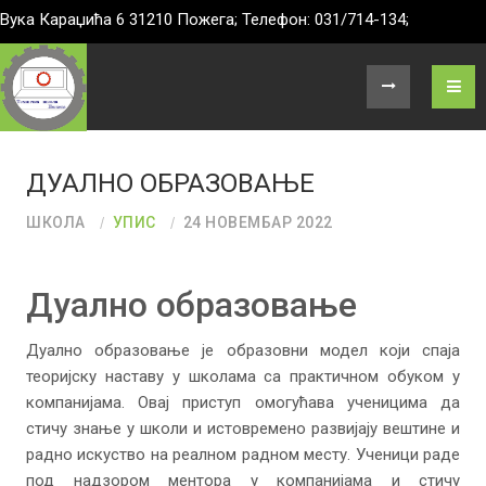
Вука Караџића 6 31210 Пожега; Телефон: 031/714-134;
ДУАЛНО ОБРАЗОВАЊЕ
ШКОЛА
УПИС
24 НОВЕМБАР 2022
Дуално образовање
Дуално образовање је образовни модел који спаја
теоријску наставу у школама са практичном обуком у
компанијама. Овај приступ омогућава ученицима да
стичу знање у школи и истовремено развијају вештине и
радно искуство на реалном радном месту. Ученици раде
под надзором ментора у компанијама и стичу