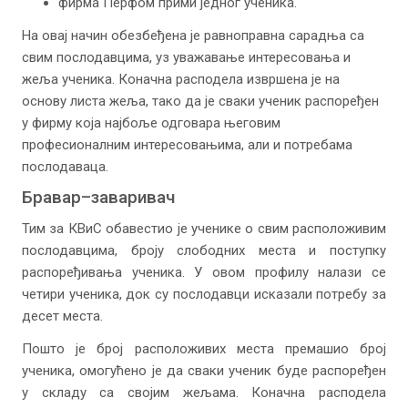
фирма Перфом прими једног ученика.
На овај начин обезбеђена је равноправна сарадња са
свим послодавцима, уз уважавање интересовања и
жеља ученика. Коначна расподела извршена је на
основу листа жеља, тако да је сваки ученик распоређен
у фирму која најбоље одговара његовим
професионалним интересовањима, али и потребама
послодаваца.
Бравар–заваривач
Тим за КВиС обавестио је ученике о свим расположивим
послодавцима, броју слободних места и поступку
распоређивања ученика. У овом профилу налази се
четири ученика, док су послодавци исказали потребу за
десет места.
Пошто је број расположивих места премашио број
ученика, омогућено је да сваки ученик буде распоређен
у складу са својим жељама. Коначна расподела