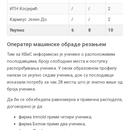
ИТН Косјерић
/
/
2
/
Кармеус Јелен До
/
/
2
/
Укупно
6
8
10
Оператер машинске обраде резањем
Тим за КВиС информисао је ученике о расположивим
послодавцима, броју слободних места и поступку
распоређивања ученика. У овом образовном профилу
налази се укупно седам ученика, док су послодавци
исказали потребу за чак 28 места, што је знатно више од
броја ученика.
Да би се обезбедила равномерна и правична расподела,
договорено је да:
фирма Inmold прими четири ученика,
фирма Белом прими два ученика,