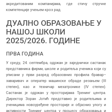
акредитованим компанијама, где стичу стручне
компетенције учењем кроз рад.
ДУАЛНО ОБРАЗОВАЊЕ У
НАШОЈ ШКОЛИ
2025/2026. ГОДИНЕ
ПРВА ГОДИНА
У среду, 24. септембра, одржан је заједнички састанак
представника фирми, школе и родитеља ученика који су
уписани у први разред образовних профила бравар–
заваривач и оператер машинске обраде резањем (III
степен), као и техничар мехатронике (IV степен).
Састанак је одржан у просторијама Тренинг центра.
Директор Зоран Јотић представио је родитељима и
ученицима новоуређене просторије и објаснио улогу и
активности Тренинг центра у процесу образовања и