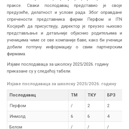
праксе. Сваки послодавац представио је своје
предузеће, делатност и услове рада. Због оправдане
спречености представника фирми Перфом и ITN
Косјерић да присуствују, директор је преузео њихово
представљање и детаљније објаснио родитељима и
ученицима чиме се ове компаније баве, како би ученици
добили потпуну информацију о свим партнерским
фирмама.
Изјаве послодаваца за школску 2025/2026. годину
приказане су у следећој табели.
Изјаве послодаваца за школску 2025/2026. годину
Послодавац
ТМ
ТКУ
БРЗ
Перфом
/
2
2
2
Инмолд
6
6
4
1
Белом
/
/
/
1