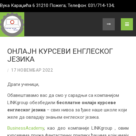
Вука Караџића 6 31210 Пожега; Телефон: 031/714-134;
ОНЛАЈН КУРСЕВИ ЕНГЛЕСКОГ
ЈЕЗИКА
17 НОВЕМБАР 2022
Драги ученици,
Обавештавамо вас да смо у сарадњи са компанијом
LINKgroup обезбедили
бесплатне онлајн курсеве
енглеског језика
– свих нивоа за ђаке наше школе који
желе да овладају знањем енглеског језика.
BusinessAcademy
, као део компаније LINKgroup , овим
курсевима пружа фантастичну прилику ђацима који имају