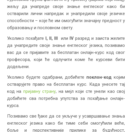
жељу да унапреде своје знање енглеског како би
остварили лични напредак и унапредили своје језичке
способности – које ће им омогућити значајну предност у
образовању и пословном свету.
Уколико похађате
I, II, III
или
IV
разред и заиста желите
да унапредите своје знање енглеског језика, позивамо
вас да се пријавите за бесплатан онлајн-курс код свог
професора, који ће одлучити коме ће курсеви бити
додељени.
Уколико будете одабрани, добићете
поклон-код
којим
остварујете право на бесплатан курс. Када унесете тај
код на
пријавну страну
, на мејл који сте унели као свој
добићете сва потребна упутства за похађање онлајн-
курса.
Позивамо све ђаке да се укључе у усавршавање знања
енглеског језика како би тиме себи омогућили веће,
боље и перспективније прилике за будућност,