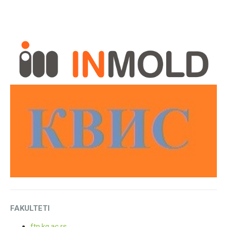
FAKULTETI
ftn.kg.ac.rs